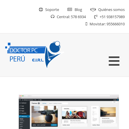
Soporte
Blog
Quiénes somos
Central: 578 6934
+51 938157989
Movistar: 955666010
≡